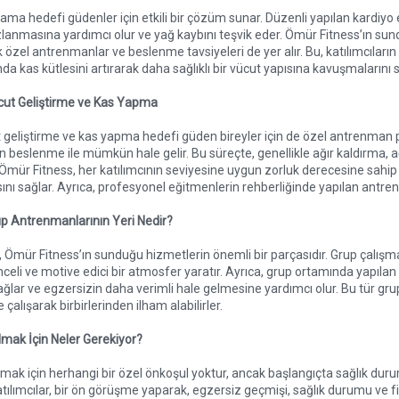
ama hedefi güdenler için etkili bir çözüm sunar. Düzenli yapılan kardiyo
lanmasına yardımcı olur ve yağ kaybını teşvik eder. Ömür Fitness’ın 
k özel antrenmanlar ve beslenme tavsiyeleri de yer alır. Bu, katılımcılar
 kas kütlesini artırarak daha sağlıklı bir vücut yapısına kavuşmalarını s
ücut Geliştirme ve Kas Yapma
 geliştirme ve kas yapma hedefi güden bireyler için de özel antrenman 
n beslenme ile mümkün hale gelir. Bu süreçte, genellikle ağır kaldırma, a
. Ömür Fitness, her katılımcının seviyesine uygun zorluk derecesine sahip
ını sağlar. Ayrıca, profesyonel eğitmenlerin rehberliğinde yapılan antre
p Antrenmanlarının Yeri Nedir?
Ömür Fitness’ın sunduğu hizmetlerin önemli bir parçasıdır. Grup çalışmalar
celi ve motive edici bir atmosfer yaratır. Ayrıca, grup ortamında yapıla
ğlar ve egzersizin daha verimli hale gelmesine yardımcı olur. Bu tür gru
te çalışarak birbirlerinden ilham alabilirler.
lmak İçin Neler Gerekiyor?
lmak için herhangi bir özel önkoşul yoktur, ancak başlangıçta sağlık du
Katılımcılar, bir ön görüşme yaparak, egzersiz geçmişi, sağlık durumu ve fi