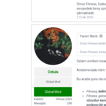
Ömür Fitness, fizikse
seviyedeki birey içi
çıkmaktadır.
2 Ocak 2025
Yaren' Alıntı:
Ömür Fitness Nedir
Ömür Fitness, bireyl
Selam üretken insa
Anlatımındaki riti
Ozkula
Bu arada şunu da sö
Global Mod
Fitness
, keli
Global Mod
Fitness, gene
Katılım
18 Kas 2023
vücudun kanı
Mesajlar
290
zorlayıcı bir 