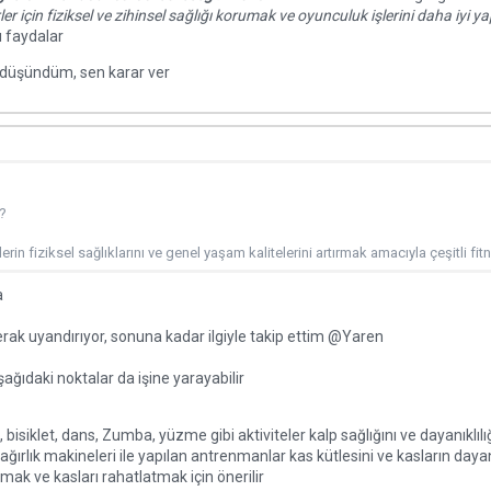
ler için fiziksel ve zihinsel sağlığı korumak ve oyunculuk işlerini daha iyi y
ı faydalar
iye düşündüm, sen karar ver
?
erin fiziksel sağlıklarını ve genel yaşam kalitelerini artırmak amacıyla çeşitli fi
a
rak uyandırıyor, sonuna kadar ilgiyle takip ettim
@Yaren
şağıdaki noktalar da işine yarayabilir
, bisiklet, dans, Zumba, yüzme gibi aktiviteler kalp sağlığını ve dayanıklılığı
ağırlık makineleri ile yapılan antrenmanlar kas kütlesini ve kasların dayanıkl
rmak ve kasları rahatlatmak için önerilir