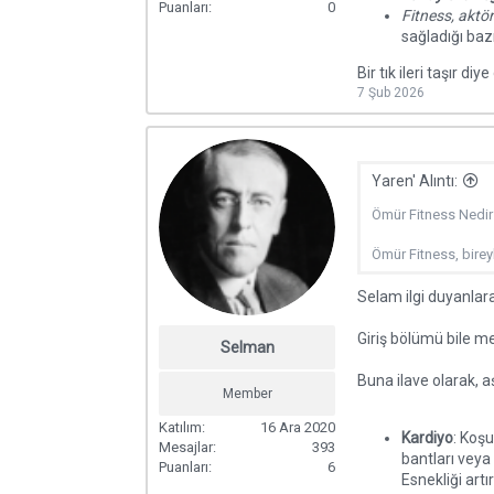
Puanları
0
Fitness, aktör
sağladığı baz
Bir tık ileri taşır d
7 Şub 2026
Yaren' Alıntı:
Ömür Fitness Nedir
Ömür Fitness, bireyl
Selam ilgi duyanlar
Giriş bölümü bile me
Selman
Buna ilave olarak, a
Member
Katılım
16 Ara 2020
Kardiyo
: Koşu
Mesajlar
393
bantları veya 
Puanları
6
Esnekliği artı