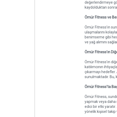
değerlendirmeye gör
kaydolduktan sonra,
Ömür Fitness ve B
Ömür Fitness’ın sund
ulaşmalarını kolayl
benimseme gibi hede
ve yağ alımını sağl
Ömür Fitness’ın Diğ
Ömür Fitness’ın diğ
katılımcının ihtiyaç
çıkarmayı hedefler. 
sunulmaktadır. Bu, ka
Ömür Fitness’ta Baş
Ömür Fitness, sunduğ
yapmak veya daha sağ
edici bir etki yarat
yönelik kişisel taki