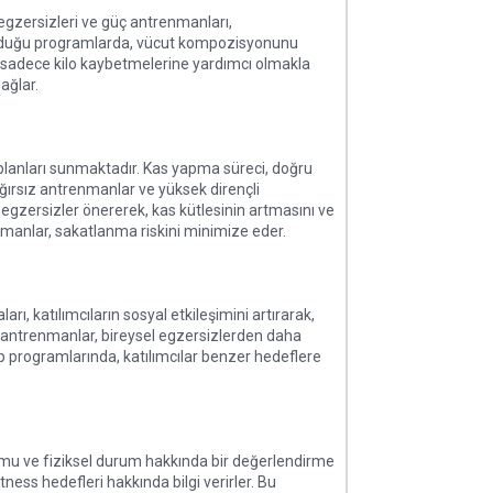
 egzersizleri ve güç antrenmanları,
sunduğu programlarda, vücut kompozisyonunu
ın sadece kilo kaybetmelerine yardımcı olmakla
ağlar.
planları sunmaktadır. Kas yapma süreci, doğru
ğırsız antrenmanlar ve yüksek dirençli
 egzersizler önererek, kas kütlesinin artmasını ve
nmanlar, sakatlanma riskini minimize eder.
ı, katılımcıların sosyal etkileşimini artırarak,
n antrenmanlar, bireysel egzersizlerden daha
p programlarında, katılımcılar benzer hedeflere
rumu ve fiziksel durum hakkında bir değerlendirme
tness hedefleri hakkında bilgi verirler. Bu