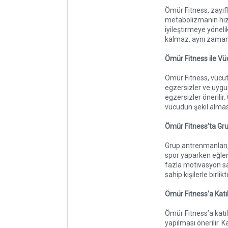
Ömür Fitness, zayıfl
metabolizmanın hız
iyileştirmeye yöneli
kalmaz, aynı zamanda
Ömür Fitness ile V
Ömür Fitness, vücut
egzersizler ve uygu
egzersizler önerilir
vücudun şekil almas
Ömür Fitness’ta Gru
Grup antrenmanları, 
spor yaparken eğlen
fazla motivasyon sa
sahip kişilerle birlik
Ömür Fitness’a Katı
Ömür Fitness’a katı
yapılması önerilir. 