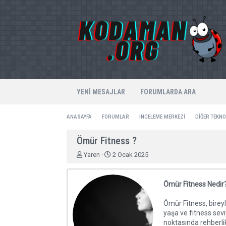
YENI MESAJLAR
FORUMLARDA ARA
ANASAYFA
FORUMLAR
İNCELEME MERKEZI
DIĞER TEKN
Ömür Fitness ?
K
B
Yaren
2 Ocak 2025
o
a
n
ş
u
l
Ömür Fitness Nedir
y
a
u
n
Ömür Fitness, bireyl
b
g
yaşa ve fitness sevi
a
ı
noktasında rehberli