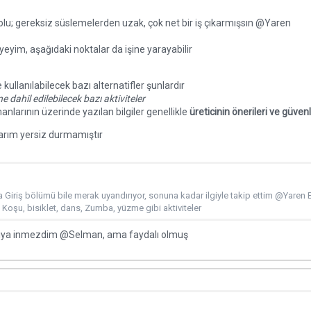
olu; gereksiz süslemelerden uzak, çok net bir iş çıkarmışsın
@Yaren
eyim, aşağıdaki noktalar da işine yarayabilir
 kullanılabilecek bazı alternatifler şunlardır
ne dahil edilebilecek bazı aktiviteler
anlarının üzerinde yazılan bilgiler genellikle
üreticinin önerileri ve güvenli
marım yersiz durmamıştır
a Giriş bölümü bile merak uyandırıyor, sonuna kadar ilgiyle takip ettim @Yaren B
: Koşu, bisiklet, dans, Zumba, yüzme gibi aktiviteler
tıya inmezdim
@Selman
, ama faydalı olmuş