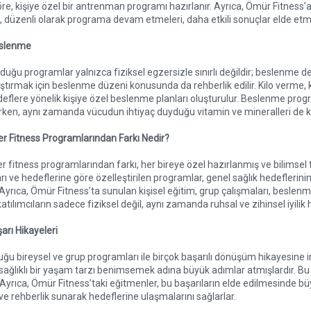
e, kişiye özel bir antrenman programı hazırlanır. Ayrıca, Ömür Fitness’a
 düzenli olarak programa devam etmeleri, daha etkili sonuçlar elde etme
eslenme
uğu programlar yalnızca fiziksel egzersizle sınırlı değildir; beslenme de 
aştırmak için beslenme düzeni konusunda da rehberlik edilir. Kilo verme,
flere yönelik kişiye özel beslenme planları oluşturulur. Beslenme progra
arken, aynı zamanda vücudun ihtiyaç duyduğu vitamin ve mineralleri de k
er Fitness Programlarından Farkı Nedir?
er fitness programlarından farkı, her bireye özel hazırlanmış ve bilimse
ları ve hedeflerine göre özelleştirilen programlar, genel sağlık hedeflerini
Ayrıca, Ömür Fitness’ta sunulan kişisel eğitim, grup çalışmaları, beslenme
tılımcıların sadece fiziksel değil, aynı zamanda ruhsal ve zihinsel iyilik h
arı Hikayeleri
u bireysel ve grup programları ile birçok başarılı dönüşüm hikayesine imz
lıklı bir yaşam tarzı benimsemek adına büyük adımlar atmışlardır. Bu baş
ır. Ayrıca, Ömür Fitness’taki eğitmenler, bu başarıların elde edilmesinde b
p ve rehberlik sunarak hedeflerine ulaşmalarını sağlarlar.