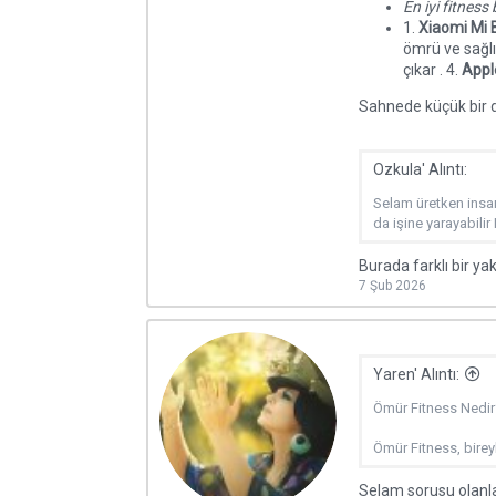
En iyi fitness b
1.
Xiaomi Mi 
ömrü ve sağlık
çıkar . 4.
Appl
Sahnede küçük bir d
Ozkula' Alıntı:
Selam üretken insa
da işine yarayabilir
Burada farklı bir ya
7 Şub 2026
Yaren' Alıntı:
Ömür Fitness Nedir
Ömür Fitness, bireyl
Selam sorusu olanl