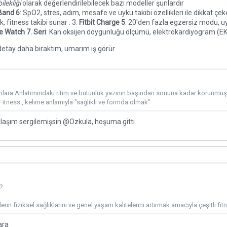
ilekliği
olarak değerlendirilebilecek bazı modeller şunlardır
Band 6
: SpO2, stres, adım, mesafe ve uyku takibi özellikleri ile dikkat çeke
, fitness takibi sunar . 3.
Fitbit Charge 5
: 20'den fazla egzersiz modu, u
e Watch 7. Seri
: Kan oksijen doygunluğu ölçümü, elektrokardiyogram (EKG)
etay daha bıraktım, umarım iş görür
nlara Anlatımındaki ritim ve bütünlük yazının başından sonuna kadar korunmuş
 Fitness , kelime anlamıyla "sağlıklı ve formda olmak"
klaşım sergilemişsin
@Ozkula
, hoşuma gitti
?
erin fiziksel sağlıklarını ve genel yaşam kalitelerini artırmak amacıyla çeşitli fi
ara