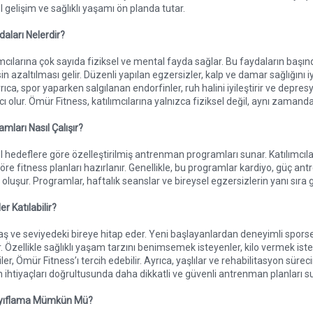
l gelişim ve sağlıklı yaşamı ön planda tutar.
aları Nelerdir?
mcılarına çok sayıda fiziksel ve mental fayda sağlar. Bu faydaların başınd
n azaltılması gelir. Düzenli yapılan egzersizler, kalp ve damar sağlığını iy
Ayrıca, spor yaparken salgılanan endorfinler, ruh halini iyileştirir ve dep
 olur. Ömür Fitness, katılımcılarına yalnızca fiziksel değil, aynı zamanda 
mları Nasıl Çalışır?
l hedeflere göre özelleştirilmiş antrenman programları sunar. Katılımcılar
göre fitness planları hazırlanır. Genellikle, bu programlar kardiyo, güç an
 oluşur. Programlar, haftalık seanslar ve bireysel egzersizlerin yanı sıra g
r Katılabilir?
aş ve seviyedeki bireye hitap eder. Yeni başlayanlardan deneyimli sporsev
r. Özellikle sağlıklı yaşam tarzını benimsemek isteyenler, kilo vermek iste
ler, Ömür Fitness’ı tercih edebilir. Ayrıca, yaşlılar ve rehabilitasyon süre
n ihtiyaçları doğrultusunda daha dikkatli ve güvenli antrenman planları 
Zayıflama Mümkün Mü?