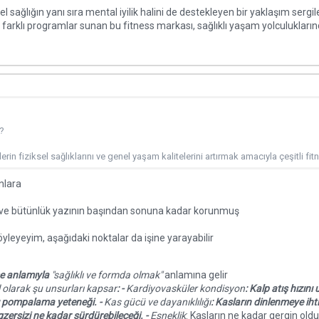
l sağlığın yanı sıra mental iyilik halini de destekleyen bir yaklaşım sergile
n farklı programlar sunan bu fitness markası, sağlıklı yaşam yolculuklarınd
?
erin fiziksel sağlıklarını ve genel yaşam kalitelerini artırmak amacıyla çeşitli fi
nlara
m ve bütünlük yazının başından sonuna kadar korunmuş
yleyeyim, aşağıdaki noktalar da işine yarayabilir
me anlamıyla
"sağlıklı ve formda olmak"
anlamına gelir
l olarak şu unsurları kapsar
: -
Kardiyovasküler kondisyon
: Kalp atış hızın
 pompalama yeteneği. -
Kas gücü ve dayanıklılığı
: Kasların dinlenmeye ih
egzersizi ne kadar sürdürebileceği. -
Esneklik
: Kasların ne kadar gergin old