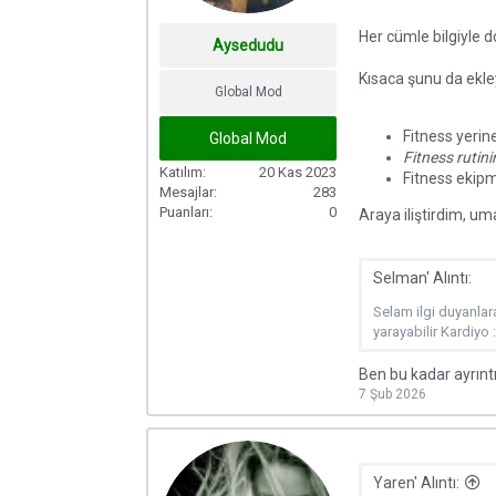
Her cümle bilgiyle d
Aysedudu
Kısaca şunu da ekley
Global Mod
Fitness yerine
Global Mod
Fitness rutini
Katılım
20 Kas 2023
Fitness ekipm
Mesajlar
283
Puanları
0
Araya iliştirdim, u
Selman' Alıntı:
Selam ilgi duyanlar
yarayabilir Kardiyo 
Ben bu kadar ayrın
7 Şub 2026
Yaren' Alıntı: