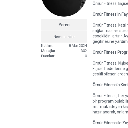
ş
ç
Ömür Fitness, kişise
l
t
a
a
Ömür Fitness’ın Fayd
t
r
a
i
Yaren
Ömür Fitness, katılı
n
h
sağlanması ve stresi
i
esnekliğini artırır. 
New member
geçilmesine yardımcı
Katılım
8 Mar 2024
Mesajlar
302
Ömür Fitness Progra
Puanları
0
Ömür Fitness, kişise
kişisel hedeflerine 
çeşitli bileşenlerden
Ömür Fitness’a Kimle
Ömür Fitness, her y
bir program bulabili
artırmak isteyen kişi
hazırlanarak, onları
Ömür Fitness ile 