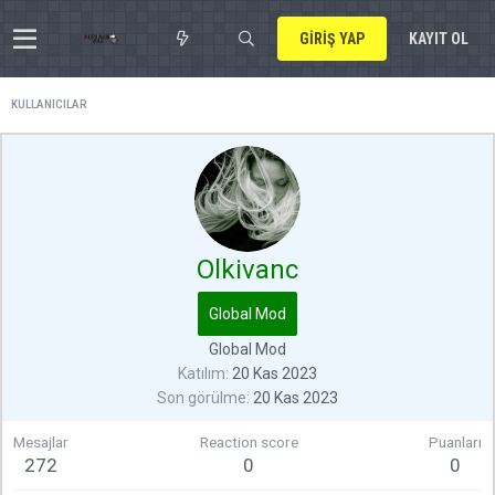
GIRIŞ YAP
KAYIT OL
KULLANICILAR
Olkivanc
Global Mod
Global Mod
Katılım
20 Kas 2023
Son görülme
20 Kas 2023
Mesajlar
Reaction score
Puanları
272
0
0