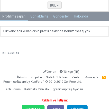
BUL
Profil mesajları
Son aktivite
Gönderiler
Hakkında
Olkivanc adlı kullanıcının profili hakkında henüz mesaj yok.
KULLANICILAR
Xenon
Türkçe (TR)
İletişim
Koşullar
Gizlilik Politikası
Yardım
Anasayfa
R
S
Forum software by XenForo™
© 2010-2019 XenForo Ltd.
S
Tarih Forum
Kalabalık Yalnızlık
granit küp taş fiyatları
Reklam ve İletişim: