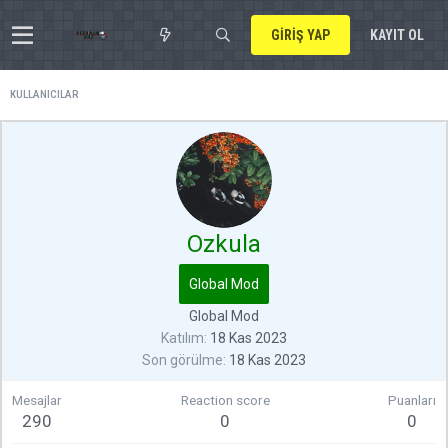
GIRIŞ YAP
KAYIT OL
KULLANICILAR
Ozkula
Global Mod
Global Mod
Katılım
18 Kas 2023
Son görülme
18 Kas 2023
Mesajlar
Reaction score
Puanları
290
0
0