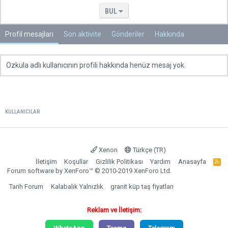
BUL
Profil mesajları
Son aktivite
Gönderiler
Hakkında
Ozkula adlı kullanıcının profili hakkında henüz mesaj yok.
KULLANICILAR
Xenon
Türkçe (TR)
İletişim
Koşullar
Gizlilik Politikası
Yardım
Anasayfa
R
S
Forum software by XenForo™
© 2010-2019 XenForo Ltd.
S
Tarih Forum
Kalabalık Yalnızlık
granit küp taş fiyatları
Reklam ve İletişim: