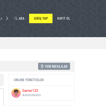
LAR
ARA
GIRIŞ YAP
KAYIT OL
YENI MESAJLAR
ONLINE YÖNETICILER
Gamer123
Administrator