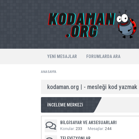
YENI MESAJLAR
FORUMLARDA ARA
ANASAYFA
kodaman.org | - mesleği kod yazmak 
İNCELEME MERKEZI
BILGISAYAR VE AKSESUARLARI
Konular
233
Mesajlar
244
TELEVIZYONLAR