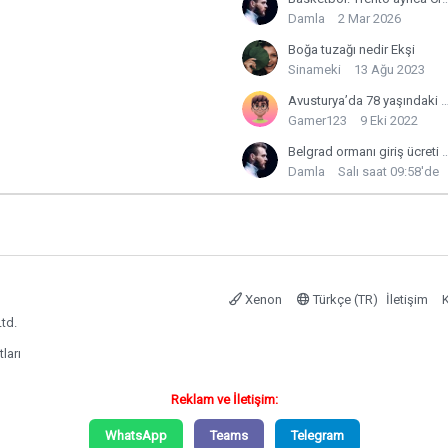
Damla
2 Mar 2026
Boğa tuzağı nedir Ekşi
Sinameki
13 Ağu 2023
Avusturya’da 78 yaşındaki Alexander Van der Bellen yenid
Gamer123
9 Eki 2022
Belgrad ormanı giriş ücre
Damla
Salı saat 09:58'de
Xenon
Türkçe (TR)
İletişim
K
td.
tları
Reklam ve İletişim:
WhatsApp
Teams
Telegram