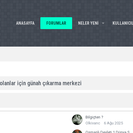
ANASAYFA
FORUMLAR
NELER YENI
KULLANICI
olanlar için günah çıkarma merkezi
Bilgiçten ?
Olkivanc
6 Ağu 2025
Osmanlı Devleti 1 Dünya Savaşı Sonunda Hangi Antlaşma Imzalanmıştır ?