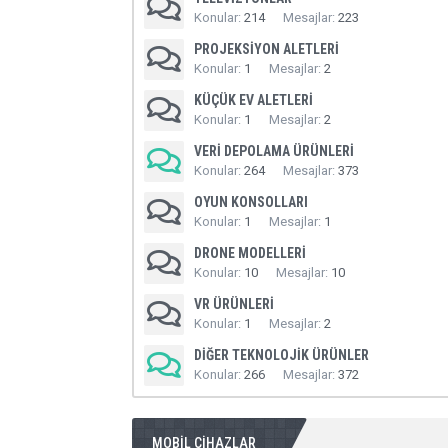
Konular
214
Mesajlar
223
PROJEKSIYON ALETLERI
Konular
1
Mesajlar
2
KÜÇÜK EV ALETLERI
Konular
1
Mesajlar
2
VERI DEPOLAMA ÜRÜNLERI
Konular
264
Mesajlar
373
OYUN KONSOLLARI
Konular
1
Mesajlar
1
DRONE MODELLERI
Konular
10
Mesajlar
10
VR ÜRÜNLERI
Konular
1
Mesajlar
2
DIĞER TEKNOLOJIK ÜRÜNLER
Konular
266
Mesajlar
372
MOBIL CIHAZLAR