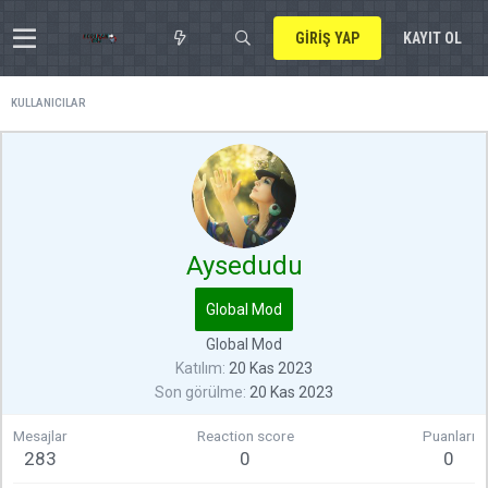
GIRIŞ YAP
KAYIT OL
KULLANICILAR
Aysedudu
Global Mod
Global Mod
Katılım
20 Kas 2023
Son görülme
20 Kas 2023
Mesajlar
Reaction score
Puanları
283
0
0