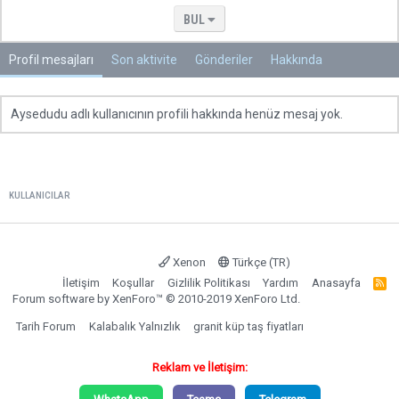
BUL
Profil mesajları
Son aktivite
Gönderiler
Hakkında
Aysedudu adlı kullanıcının profili hakkında henüz mesaj yok.
KULLANICILAR
Xenon
Türkçe (TR)
İletişim
Koşullar
Gizlilik Politikası
Yardım
Anasayfa
R
S
Forum software by XenForo™
© 2010-2019 XenForo Ltd.
S
Tarih Forum
Kalabalık Yalnızlık
granit küp taş fiyatları
Reklam ve İletişim: