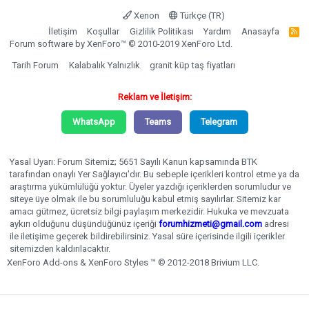
Xenon
Türkçe (TR)
İletişim
Koşullar
Gizlilik Politikası
Yardım
Anasayfa
R
S
Forum software by XenForo™
© 2010-2019 XenForo Ltd.
S
Tarih Forum
Kalabalık Yalnızlık
granit küp taş fiyatları
Reklam ve İletişim:
WhatsApp
Teams
Telegram
Yasal Uyarı: Forum Sitemiz; 5651 Sayılı Kanun kapsamında BTK
tarafından onaylı Yer Sağlayıcı'dır. Bu sebeple içerikleri kontrol etme ya da
araştırma yükümlülüğü yoktur. Üyeler yazdığı içeriklerden sorumludur ve
siteye üye olmak ile bu sorumluluğu kabul etmiş sayılırlar. Sitemiz kar
amacı gütmez, ücretsiz bilgi paylaşım merkezidir. Hukuka ve mevzuata
aykırı olduğunu düşündüğünüz içeriği
forumhizmeti@gmail.com
adresi
ile iletişime geçerek bildirebilirsiniz. Yasal süre içerisinde ilgili içerikler
sitemizden kaldırılacaktır.
XenForo Add-ons
&
XenForo Styles
™ © 2012-2018 Brivium LLC.