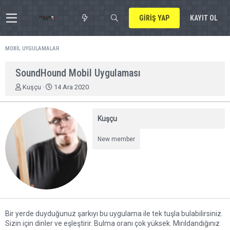
GIRIŞ YAP
KAYIT OL
MOBIL UYGULAMALAR
SoundHound Mobil Uygulaması
K
B
Kuşçu
14 Ara 2020
o
a
n
ş
u
l
Kuşçu
y
a
u
n
New member
b
g
a
ı
ş
ç
l
t
a
a
t
r
a
i
n
h
Bir yerde duyduğunuz şarkıyı bu uygulama ile tek tuşla bulabilirsiniz.
i
Sizin için dinler ve eşleştirir. Bulma oranı çok yüksek. Mırıldandığınız