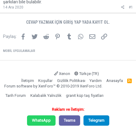
şarkıları bile bulabilir.
14 Ara 2020
#1
CEVAP YAZMAK IÇIN GIRIŞ YAP YADA KAYIT OL.
Facebook
Twitter
Reddit
Pinterest
Tumblr
WhatsApp
E-posta
Link
Paylaş:
MOBIL UYGULAMALAR
Xenon
Türkçe (TR)
İletişim
Koşullar
Gizlilik Politikası
Yardım
Anasayfa
R
S
Forum software by XenForo™
© 2010-2019 XenForo Ltd.
S
Tarih Forum
Kalabalık Yalnızlık
granit küp taş fiyatları
Reklam ve İletişim:
WhatsApp
Teams
Telegram