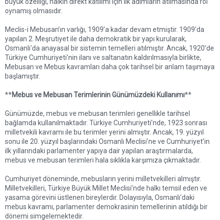
büyük özelliği, halkın direkt katılımı için ilk adımların atılmasında rol
oynamış olmasıdır.
Meclis-i Mebusan’ın varlığı, 1909’a kadar devam etmiştir. 1909'da
yapılan 2. Meşrutiyet ile daha demokratik bir yapı kurularak,
Osmanlı'da anayasal bir sistemin temelleri atılmıştır. Ancak, 1920’de
Türkiye Cumhuriyeti’nin ilanı ve saltanatın kaldırılmasıyla birlikte,
Mebusan ve Mebus kavramları daha çok tarihsel bir anlam taşımaya
başlamıştır.
**
Mebus ve Mebusan Terimlerinin Günümüzdeki Kullanımı
**
Günümüzde, mebus ve mebusan terimleri genellikle tarihsel
bağlamda kullanılmaktadır. Türkiye Cumhuriyeti’nde, 1923 sonrası
milletvekili kavramı ile bu terimler yerini almıştır. Ancak, 19. yüzyıl
sonu ile 20. yüzyıl başlarındaki Osmanlı Meclisi’ne ve Cumhuriyet’in
ilk yıllarındaki parlamenter yapıya dair yapılan araştırmalarda,
mebus ve mebusan terimleri hala sıklıkla karşımıza çıkmaktadır.
Cumhuriyet döneminde, mebusların yerini milletvekilleri almıştır.
Milletvekilleri, Türkiye Büyük Millet Meclisi’nde halkı temsil eden ve
yasama görevini üstlenen bireylerdir. Dolayısıyla, Osmanlı’daki
mebus kavramı, parlamenter demokrasinin temellerinin atıldığı bir
dönemi simgelemektedir.