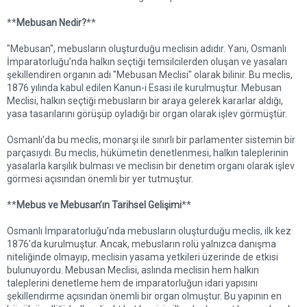
**
Mebusan Nedir?
**
"Mebusan", mebusların oluşturduğu meclisin adıdır. Yani, Osmanlı
İmparatorluğu’nda halkın seçtiği temsilcilerden oluşan ve yasaları
şekillendiren organın adı "Mebusan Meclisi" olarak bilinir. Bu meclis,
1876 yılında kabul edilen Kanun-i Esasi ile kurulmuştur. Mebusan
Meclisi, halkın seçtiği mebusların bir araya gelerek kararlar aldığı,
yasa tasarılarını görüşüp oyladığı bir organ olarak işlev görmüştür.
Osmanlı'da bu meclis, monarşi ile sınırlı bir parlamenter sistemin bir
parçasıydı. Bu meclis, hükümetin denetlenmesi, halkın taleplerinin
yasalarla karşılık bulması ve meclisin bir denetim organı olarak işlev
görmesi açısından önemli bir yer tutmuştur.
**
Mebus ve Mebusan’ın Tarihsel Gelişimi
**
Osmanlı İmparatorluğu’nda mebusların oluşturduğu meclis, ilk kez
1876'da kurulmuştur. Ancak, mebusların rolü yalnızca danışma
niteliğinde olmayıp, meclisin yasama yetkileri üzerinde de etkisi
bulunuyordu. Mebusan Meclisi, aslında meclisin hem halkın
taleplerini denetleme hem de imparatorluğun idari yapısını
şekillendirme açısından önemli bir organ olmuştur. Bu yapının en