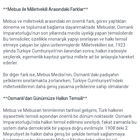
**
Mebus ile Milletvekili Arasındaki Farklar
**
Mebus ve milletvekili arasındaki en önemli fark, görev yaptıkları
döneme ve toplumsal bağlama dayanmaktadır. Mebuslar, Osmanlı
İmparatorluğu’nun son yıllarında meclis üyeliği yapan temsilcilerdir.
Bu temsilciler, özellikle monarşik yapıyı sınırlayan ve halkı temsil
etmeye çalışan bir işlevi üstlenmişlerdir. Milletvekilleri ise, 1923
yılında Türkiye Cumhuriyeti’nin ilanından sonra, halkın iradesiyle
seçilerek, egemenlik kayıtsız şartsız millete ait bir anlayışla hareket
ederler.
Bir diğer fark ise, Mebus Meclisi’nin, Osmanlı'daki padişahın
yetkilerini sınırlamakta zorlanırken, Türkiye Cumhuriyeti'ndeki
milletvekillerinin daha geniş yasama yetkilerine sahip olmalarıdır.
**
Osmanlı'dan Günümüze Halkın Temsili
**
Mebus ve Mebusan terimlerinin tarihsel gelişimi, Türk halkının
siyasetteki temsili açısından önemli bir dönüm noktasıdır. Osmanlı
İmparatorluğu’nda halkın temsil edilmesi sınırlıydı, fakat zamanla bu
sistem daha demokratik bir yapıya doğru evrilmiştir. 1908’deki 2.
Meşrutiyet ile halkın daha geniş bir şekilde temsili sağlanmaya