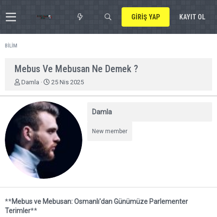
GIRIŞ YAP
KAYIT OL
BILIM
Mebus Ve Mebusan Ne Demek ?
K
B
Damla
25 Nis 2025
o
a
n
ş
u
l
Damla
y
a
u
n
New member
b
g
a
ı
ş
ç
l
t
a
a
t
r
a
i
n
h
**
Mebus ve Mebusan: Osmanlı'dan Günümüze Parlementer
i
Terimler
**