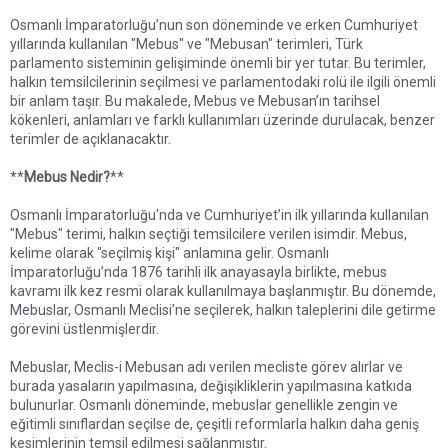
Osmanlı İmparatorluğu’nun son döneminde ve erken Cumhuriyet
yıllarında kullanılan "Mebus" ve "Mebusan" terimleri, Türk
parlamento sisteminin gelişiminde önemli bir yer tutar. Bu terimler,
halkın temsilcilerinin seçilmesi ve parlamentodaki rolü ile ilgili önemli
bir anlam taşır. Bu makalede, Mebus ve Mebusan’ın tarihsel
kökenleri, anlamları ve farklı kullanımları üzerinde durulacak, benzer
terimler de açıklanacaktır.
**
Mebus Nedir?
**
Osmanlı İmparatorluğu'nda ve Cumhuriyet’in ilk yıllarında kullanılan
"Mebus" terimi, halkın seçtiği temsilcilere verilen isimdir. Mebus,
kelime olarak "seçilmiş kişi" anlamına gelir. Osmanlı
İmparatorluğu’nda 1876 tarihli ilk anayasayla birlikte, mebus
kavramı ilk kez resmi olarak kullanılmaya başlanmıştır. Bu dönemde,
Mebuslar, Osmanlı Meclisi’ne seçilerek, halkın taleplerini dile getirme
görevini üstlenmişlerdir.
Mebuslar, Meclis-i Mebusan adı verilen mecliste görev alırlar ve
burada yasaların yapılmasına, değişikliklerin yapılmasına katkıda
bulunurlar. Osmanlı döneminde, mebuslar genellikle zengin ve
eğitimli sınıflardan seçilse de, çeşitli reformlarla halkın daha geniş
kesimlerinin temsil edilmesi sağlanmıştır.