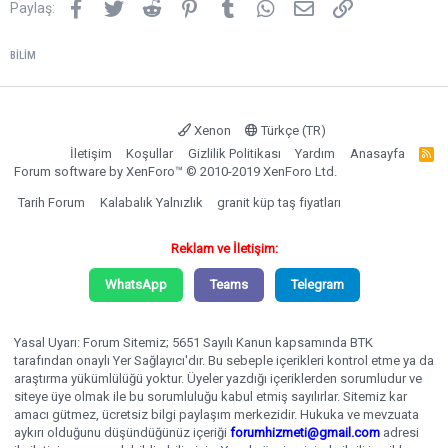
Facebook
Twitter
Reddit
Pinterest
Tumblr
WhatsApp
E-posta
Link
Paylaş:
BILIM
Xenon
Türkçe (TR)
İletişim
Koşullar
Gizlilik Politikası
Yardım
Anasayfa
R
S
Forum software by XenForo™
© 2010-2019 XenForo Ltd.
S
Tarih Forum
Kalabalık Yalnızlık
granit küp taş fiyatları
Reklam ve İletişim:
WhatsApp
Teams
Telegram
Yasal Uyarı: Forum Sitemiz; 5651 Sayılı Kanun kapsamında BTK
tarafından onaylı Yer Sağlayıcı'dır. Bu sebeple içerikleri kontrol etme ya da
araştırma yükümlülüğü yoktur. Üyeler yazdığı içeriklerden sorumludur ve
siteye üye olmak ile bu sorumluluğu kabul etmiş sayılırlar. Sitemiz kar
amacı gütmez, ücretsiz bilgi paylaşım merkezidir. Hukuka ve mevzuata
aykırı olduğunu düşündüğünüz içeriği
forumhizmeti@gmail.com
adresi