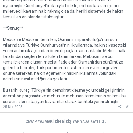
başlanmış ve bu dönemde Mebus Meclisi daha etkin bir rol
oynamıştır. Cumhuriyet’in ilanıyla birlikte, mebus kavramı yerini
milletvekili kavramına bırakmış olsa da, her iki sistemde de halkın
temsili en ön planda tutulmuştur.
**
Sonuç
**
Mebus ve Mebusan terimleri, Osmanlı İmparatorluğu’nun son
yıllarında ve Türkiye Cumhuriyeti’nin ilk yıllarında, halkın siyasetteki
yerini anlamak açısından önemli ipuçları sunmaktadır. Mebus, halk
tarafından seçilen temsilcileri tanımlarken, Mebusan ise bu
temsilcilerden oluşan meclisi ifade eder. Osmanlı'dan günümüze
gelen bu terimler, Türk parlamenter sisteminin evrimini gözler
önüne sererken, halkın egemenlik hakkını kullanma yolundaki
adımların nasıl atıldığını da gösterir.
Bu tarihi süreç, Türkiye’nin demokratikleşme yolundaki gelişiminin
önemli bir parçasıdır ve mebus ile mebusan terimlerinin anlamı, bu
sürecin izlerini taşıyan kavramlar olarak tarihteki yerini almıştır.
25 Nis 2025
#1
CEVAP YAZMAK IÇIN GIRIŞ YAP YADA KAYIT OL.