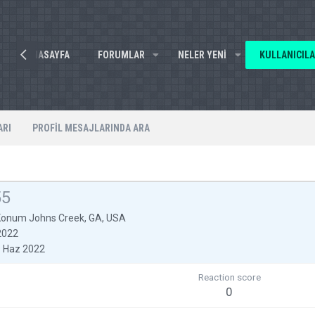
ANASAYFA
FORUMLAR
NELER YENI
KULLANICIL
ARI
PROFIL MESAJLARINDA ARA
55
Konum
Johns Creek, GA, USA
2022
 Haz 2022
Reaction score
0