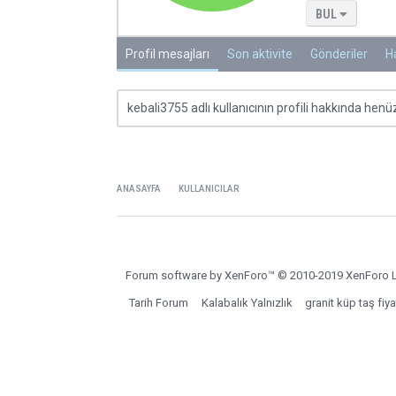
BUL
Profil mesajları
Son aktivite
Gönderiler
H
kebali3755 adlı kullanıcının profili hakkında hen
ANASAYFA
KULLANICILAR
Forum software by XenForo™
© 2010-2019 XenForo L
Tarih Forum
Kalabalık Yalnızlık
granit küp taş fiya