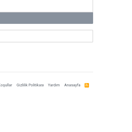
oşullar
Gizlilik Politikası
Yardım
Anasayfa
R
S
S