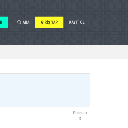
AR
ARA
GIRIŞ YAP
KAYIT OL
Puanları
0