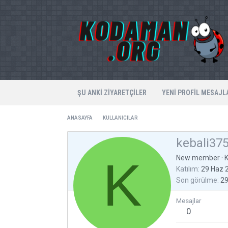
ŞU ANKI ZIYARETÇILER
YENI PROFIL MESAJL
ANASAYFA
KULLANICILAR
kebali37
K
New member
·
Katılım
29 Haz 
Son görülme
29
Mesajlar
0