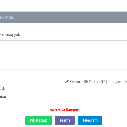
akkında
üz mesaj yok.
Xenon
Türkçe (TR)
İletişim
K
td.
tları
Reklam ve İletişim:
WhatsApp
Teams
Telegram