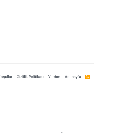
oşullar
Gizlilik Politikası
Yardım
Anasayfa
R
S
S