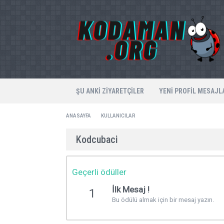
ŞU ANKI ZIYARETÇILER
YENI PROFIL MESAJL
ANASAYFA
KULLANICILAR
Kodcubaci
Geçerli ödüller
İlk Mesaj !
1
Bu ödülü almak için bir mesaj yazın.