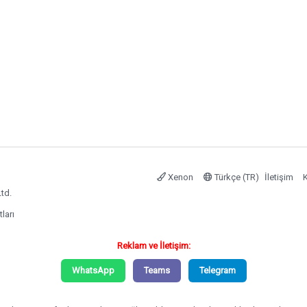
Xenon
Türkçe (TR)
İletişim
K
td.
tları
Reklam ve İletişim:
WhatsApp
Teams
Telegram